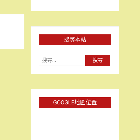
搜尋本站
搜
尋
關
鍵
字:
GOOGLE地圖位置