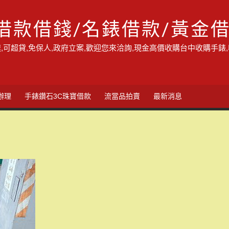
借款借錢/名錶借款/黃金
,可超貸,免保人,政府立案,歡迎您來洽詢,現金高價收購台中收購手錶
辦理
手錶鑽石3C珠寶借款
流當品拍賣
最新消息