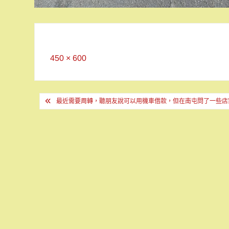
Full
450 × 600
size
文
最近需要周轉，聽朋友說可以用機車借款，但在南屯問了一些店
章
導
覽