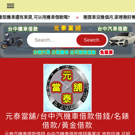
Skip
to
重型機車還有車貸,可以用機車借款嗎?
剛買車沒幾個月,家裡剛好需
content
Search
元泰當舖/台中汽機車借款借錢/名錶
借款/黃金借款
元泰汽機車借款借錢,台中汽機車借款借錢專業店,放款迅速,可超