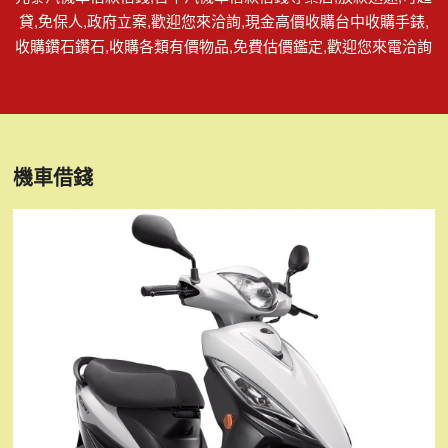
貸,免保人,政府立案,歡迎您來洽詢,現金高價收購台中收購手錶,
收購鑽石鑽石,收購各類有價物品,免費估價鑑定,歡迎您來電洽詢
機車借錢