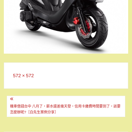
Full
572 × 572
size
文
章
機車借錢台中 八月了，薪水還差幾天發，信用卡繳費時間要到了，該要
怎麼辦呢?［白先生案例分享］
導
覽