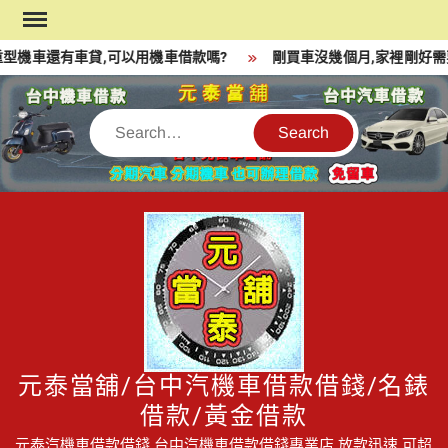
Skip
to
型機車還有車貸,可以用機車借款嗎?
剛買車沒幾個月,家裡剛好需
content
Search
元泰當舖/台中汽機車借款借錢/名錶
借款/黃金借款
元泰汽機車借款借錢,台中汽機車借款借錢專業店,放款迅速,可超