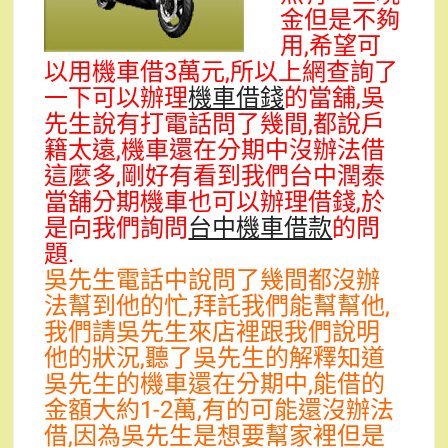
金但是不夠
用,希望可
以用機車借3萬元,所以上網查詢了
一下可以辦理
機車借錢
的當舖,吳
先生說有打電話問了幾間,都說戶
籍太遠,機車還在分期中沒辦法借
這麼多,剛好有看到我們台中潤泰
當舖分期機車也可以辦理借錢,於
是向我們詢問
台中機車借款
的問
題.
吳先生電話中說問了幾間都沒辦
法幫到他的忙,拜託我們能幫幫他,
我們請吳先生來店裡跟我們說明
他的狀況,聽了吳先生的解釋知道
吳先生的機車還在分期中,能借的
金額大約1-2萬,有的可能還沒辦法
借,因為吳先生是想要幫家裡但是