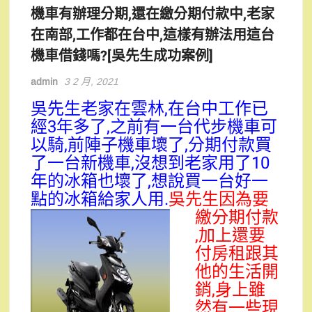
機車有辦理分期,還在繳分期付款中,老家
在南部,工作都在台中,這樣有辦法用這台
機車借錢嗎?[吳先生成功案例]
admin
3 2 月, 2021
吳先生老家在雲林,在台中工作已
經3年多了,之前有一台代步機車可
以騎,前陣子機車壞了,分期付款買
了一台新機車,沒想到老家用了10
年的冰箱也壞了,想說買一台好一
點的冰箱給家人用.
吳先生因為要
繳分期付款
,加上還要
付房租跟其
他的生活開
銷,身上雖
然有一些現