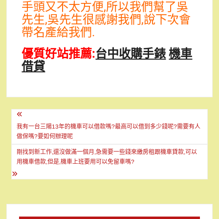
手頭又不太方便,所以我們幫了吳
先生,吳先生很感謝我們,說下次會
帶名產給我們.
優質好站推薦:
台中收購手錶
機車
借貸
文
章
我有一台三陽13年的機車可以借款嗎?最高可以借到多少錢呢?需要有人
做保嗎?要如何辦理呢
導
剛找到新工作,還沒做滿一個月,急需要一些錢來繳房租跟機車貸款,可以
覽
用機車借款,但是,機車上班要用可以免留車嗎?