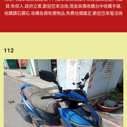
貸,免保人,政府立案,歡迎您來洽詢,現金高價收購台中收購手錶,
收購鑽石鑽石,收購各類有價物品,免費估價鑑定,歡迎您來電洽詢
112