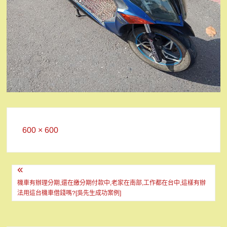
Full
600 × 600
size
文
章
機車有辦理分期,還在繳分期付款中,老家在南部,工作都在台中,這樣有辦
法用這台機車借錢嗎?[吳先生成功案例]
導
覽