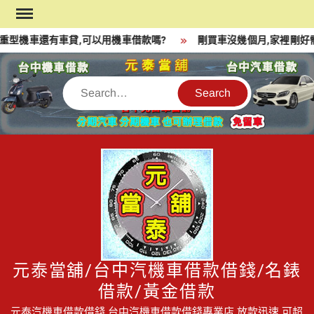
Skip
to
重型機車還有車貸,可以用機車借款嗎?
剛買車沒幾個月,家裡剛好需
content
Search
元泰當舖/台中汽機車借款借錢/名錶
借款/黃金借款
元泰汽機車借款借錢,台中汽機車借款借錢專業店,放款迅速,可超