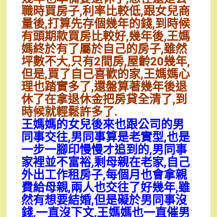
職時買房子,利率比較低,跟女兒商
量後,打算先存個幾年的錢,到時候
有頭期款買房比較好,幾年後,王媽
媽終於有了屬於自己的房子,雖然
坪數不大,只有2間房,屋齡20幾年,
但是,買了自己喜歡的家,王媽媽心
理也踏實多了,還盤算著幾年後退
休了在拿退休金把房貸全清了,到
時候就輕鬆許多了.
王媽媽的女兒後來也跟公司的男
同事交往,男同事算是老實型,也是
一步一腳印慢慢才追到的,男同事
家裡並不富裕,剩母親在老家,自己
外出工作租房子,每個月也會拿親
費給母親,兩人也交往了好幾年,雖
然有想要結婚,但是礙於男同事沒
錢,一直沒下文,王媽媽也一直催男