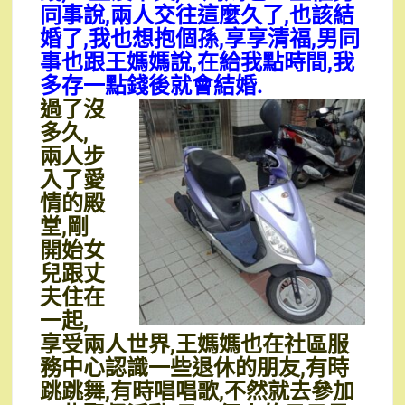
同事說,兩人交往這麼久了,也該結
婚了,我也想抱個孫,享享清福,男同
事也跟王媽媽說,在給我點時間,我
多存一點錢後就會結婚.
過了沒
多久,
兩人步
入了愛
情的殿
堂,剛
開始女
兒跟丈
夫住在
一起,
享受兩人世界,王媽媽也在社區服
務中心認識一些退休的朋友,有時
跳跳舞,有時唱唱歌,不然就去參加