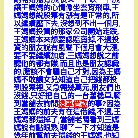
讓王媽媽的心情像坐雲宵飛車,王
媽媽想說股票有漲有是正常的,所
以繼續壓下去,沒想到不出一個月,
王媽媽投資的那家公司開始走跌,
王媽媽本來想要認賠賣掉,不過投
資的朋友說有風聲下個月會大漲,
要不要繼續加倉,王媽媽想說之前
聽他的都有賺,而且也是朋友認識
的,應該不會騙自己才對,因為王媽
媽不敢讓女兒知道自己把錢都投
到股票裡,又急需幾萬元,朋友們也
沒錢,只好把自己的一台舊機車,騎
到當舖去詢問
機車借款
的事?因為
王媽媽的前夫有在這借錢,不過,王
媽媽都還掉了,當舖老闆看到王媽
媽說有點眼熟,聊了一下才知道是
幾年前幫前夫還錢的王媽媽,也知