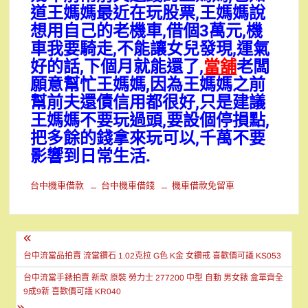
道王媽媽最近在玩股票,王媽媽說
想用自己的老機車,借個3萬元,機
車我要騎走,不能讓女兒發現,運氣
好的話,下個月就能還了,
當舖
老闆
願意幫忙王媽媽,因為王媽媽之前
幫前夫還債信用都很好,只是建議
王媽媽不要玩過頭,要設個停損點,
把多餘的錢拿來玩可以,千萬不要
影響到日常生活.
台中機車借款
台中機車借錢
機車借款免留車
文
章
台中流當品拍賣 流當鑽石 1.02克拉 G色 K金 女鑽戒 喜歡價可議 KS053
導
台中流當手錶拍賣 新款 原裝 勞力士 277200 中型 自動 男女錶 盒單齊全
9成9新 喜歡價可議 KR040