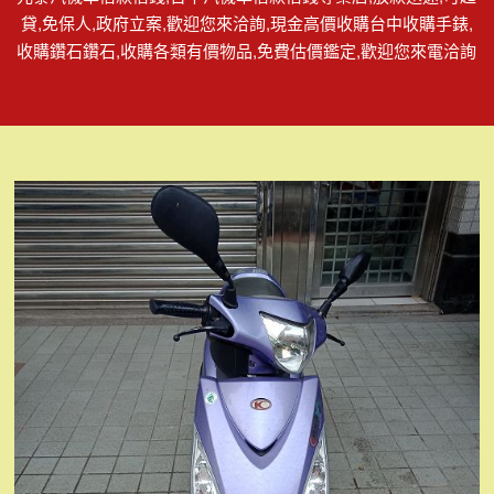
貸,免保人,政府立案,歡迎您來洽詢,現金高價收購台中收購手錶,
收購鑽石鑽石,收購各類有價物品,免費估價鑑定,歡迎您來電洽詢