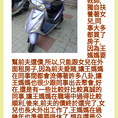
教師,
獨自扶
養著女
兒,同
事大多
都買了
房子,
因為王
媽媽要
幫前夫還債,所以,只能跟女兒在外
面租房子,因為前夫愛賭,讓王媽媽
在同事間都會流傳著許多八卦,讓
王媽媽也很少跟同事出去聚會,好
在,還是有一些比較好比較真誠的
同事,讓王媽媽在職場中過得比較
順利,後來,前夫的債終於還完了,女
兒也長大外出工作了,王媽媽在過
幾年也準備要退休了,想在還是公