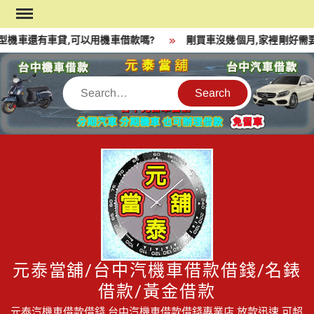
Skip
to
機車還有車貸,可以用機車借款嗎?
剛買車沒幾個月,家裡剛好需要一
content
Search
元泰當舖/台中汽機車借款借錢/名錶
借款/黃金借款
元泰汽機車借款借錢,台中汽機車借款借錢專業店,放款迅速,可超