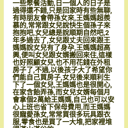
一些聚餐活動,日一個人的日子是
過得還不錯,只是回家時有些無聊,
有時朋友會帶孫女來,王媽媽超羨
慕的,常常跟女兒說快生個孫子來
抱抱吧,女兒總是說順期自然吧,2
年多過去了,女兒跟丈夫回來跟王
媽媽說女兒有了身孕,王媽媽超高
興,便叫女兒跟女婿搬回來住,這樣
也好照顧女兒,也不用花錢在外租
房子了,不過,以後孩子大了希望你
們能自己買房子,女兒後來順利生
下了一個女兒,王媽媽也是很開心,
在家含飴弄孫,而女兒女婿每個月
會拿個2萬給王媽媽,自己也可以安
心上班也省下保母費用,而王媽媽
很寵愛孫女,常常買很多玩具跟衣
服,零食也是買了一大堆,把家裡堆