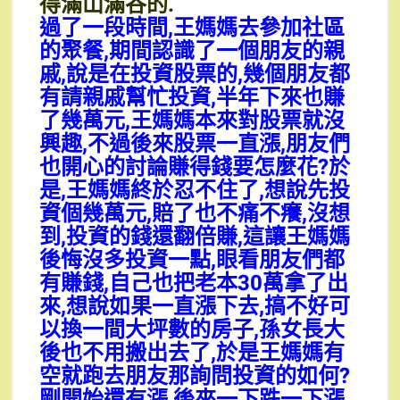
得滿山滿谷的.
過了一段時間,王媽媽去參加社區
的聚餐,期間認識了一個朋友的親
戚,說是在投資股票的,幾個朋友都
有請親戚幫忙投資,半年下來也賺
了幾萬元,王媽媽本來對股票就沒
興趣,不過後來股票一直漲,朋友們
也開心的討論賺得錢要怎麼花?於
是,王媽媽終於忍不住了,想說先投
資個幾萬元,賠了也不痛不癢,沒想
到,投資的錢還翻倍賺,這讓王媽媽
後悔沒多投資一點,眼看朋友們都
有賺錢,自己也把老本30萬拿了出
來,想說如果一直漲下去,搞不好可
以換一間大坪數的房子,孫女長大
後也不用搬出去了,於是王媽媽有
空就跑去朋友那詢問投資的如何?
剛開始還有漲,後來一下跌一下漲,