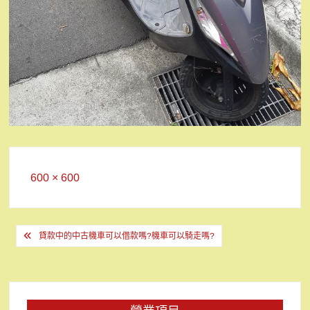
Full
600 × 600
size
文
貸款中的中古機車可以借款嗎?機車可以騎走嗎?
章
導
覽