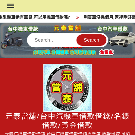
Skip
to
型機車還有車貸,可以用機車借款嗎?
剛買車沒幾個月,家裡剛好需
content
Search
元泰當舖/台中汽機車借款借錢/名錶
借款/黃金借款
元泰汽機車借款借錢,台中汽機車借款借錢專業店,放款迅速,可超