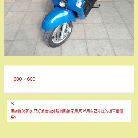
Full
600 × 600
size
文
章
飯店拖欠薪水,只好兼差做外送員貼補家用,可以用自己外送的機車借錢
嗎?
導
覽