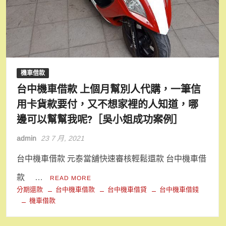
機車借款
台中機車借款 上個月幫別人代購，一筆信
用卡貨款要付，又不想家裡的人知道，哪
邊可以幫幫我呢?［吳小姐成功案例］
admin
23 7 月, 2021
台中機車借款 元泰當舖快速審核輕鬆還款 台中機車借
款 …
READ MORE
分期還款
台中機車借款
台中機車借貸
台中機車借錢
機車借款