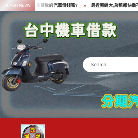
Skip
筆資金,可以拿貸款的汽車借錢嗎?
FLASH NEWS
最近開銷大,房租都快繳不出來
to
content
Search