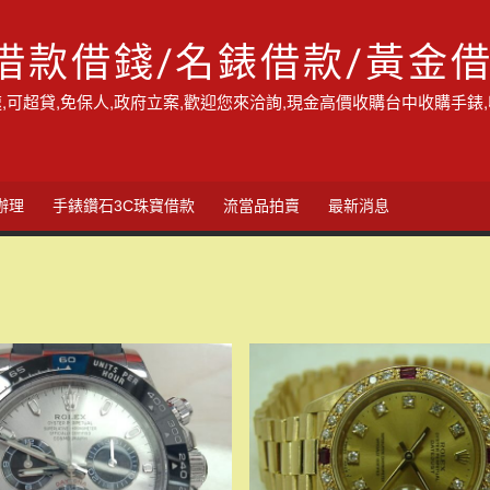
借款借錢/名錶借款/黃金
,可超貸,免保人,政府立案,歡迎您來洽詢,現金高價收購台中收購手錶
辦理
手錶鑽石3C珠寶借款
流當品拍賣
最新消息