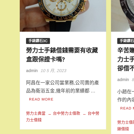
手錶鑽石3C
手錶鑽石
勞力士手錶借錢需要有收藏
辛苦
盒跟保證卡嗎?
力士
卻借不
admin
10 5 月, 2023
admin
8
阿昌在一家公司當業務,公司賣的產
品為衛浴五金,幾年前的業績都 …
小趙在
READ MORE
作的內
READ 
勞力士典當
台中勞力士借款
台中勞
力士借錢
勞力士借
錶借錢