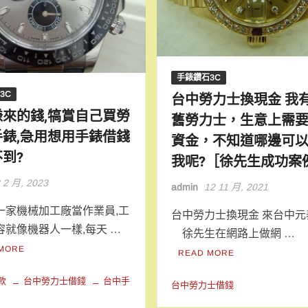
手錶鑽石3C
3C
台中勞力士換現金 我
賺來的錢,犒賞自己買勞
舊勞力士，生意上需
手錶,急用想用手錶借錢
資金，不知道哪邊可
到?
我呢?［徐先生成功案
 2 月, 2023
admin
12 11 月, 2021
一家機械加工廠當作業員,工
台中勞力士換現金 來台中元
容就像機器人一樣,每天 …
徐先生在網路上做網 …
MORE
READ MORE
款
台中勞力士借錢
台中手
台中勞力士借錢