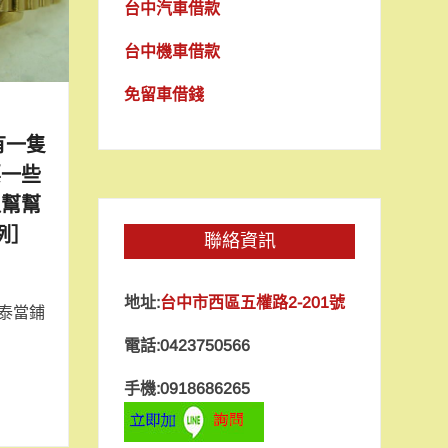
台中汽車借款
台中機車借款
免留車借錢
有一隻
要一些
以幫幫
例］
聯絡資訊
地址:
台中市西區五權路2-201號
泰當鋪
電話:0423750566
手機:0918686265