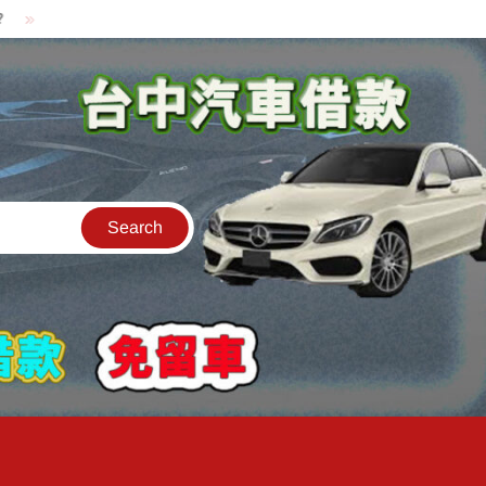
貸款中的中古機車可以借款嗎?機車可以騎走嗎?
汽車是公司的