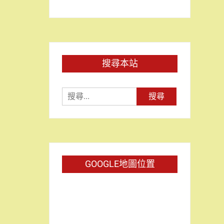
搜尋本站
搜
尋
關
鍵
字:
GOOGLE地圖位置