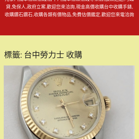
貸,免保人,政府立案,歡迎您來洽詢,現金高價收購台中收購手錶,
收購鑽石鑽石,收購各類有價物品,免費估價鑑定,歡迎您來電洽詢
標籤:
台中勞力士 收購