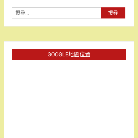
搜
尋
關
鍵
字:
GOOGLE地圖位置