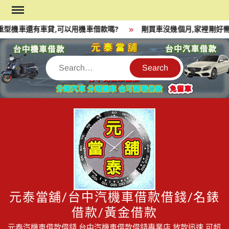
Skip
to
型機車還有車貸,可以用機車借款嗎?
剛買車沒幾個月,家裡剛好需
content
Search
元泰當舖/台中汽機車借款借錢/名錶
借款/黃金借款
元泰汽機車借款借錢,台中汽機車借款借錢專業店,放款迅速,可超