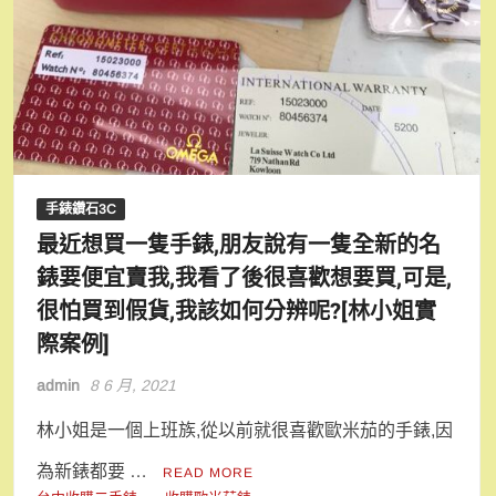
手錶鑽石3C
最近想買一隻手錶,朋友說有一隻全新的名
錶要便宜賣我,我看了後很喜歡想要買,可是,
很怕買到假貨,我該如何分辨呢?[林小姐實
際案例]
admin
8 6 月, 2021
林小姐是一個上班族,從以前就很喜歡歐米茄的手錶,因
為新錶都要 …
READ MORE