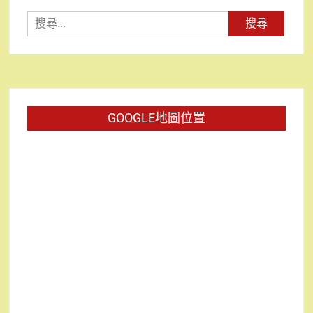
搜
尋
關
鍵
字:
GOOGLE地圖位置