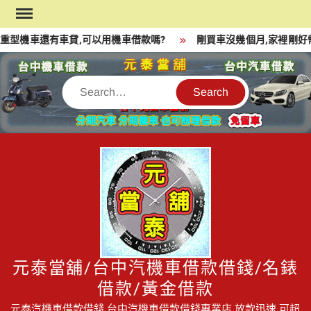
Skip
to
重型機車還有車貸,可以用機車借款嗎?
剛買車沒幾個月,家裡剛好
content
Search
元泰當舖/台中汽機車借款借錢/名錶
借款/黃金借款
元泰汽機車借款借錢,台中汽機車借款借錢專業店,放款迅速,可超