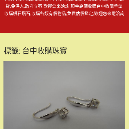
貸,免保人,政府立案,歡迎您來洽詢,現金高價收購台中收購手錶,
收購鑽石鑽石,收購各類有價物品,免費估價鑑定,歡迎您來電洽詢
標籤:
台中收購珠寶