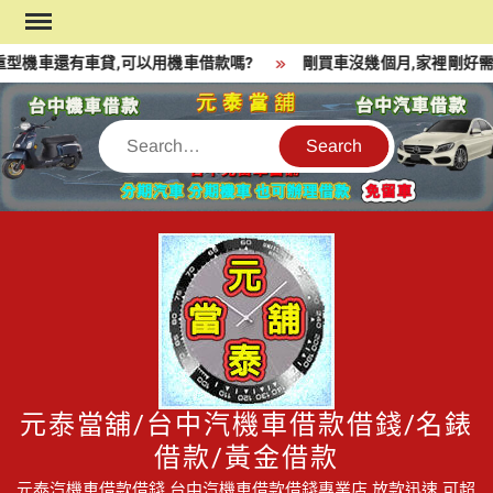
Skip
to
型機車還有車貸,可以用機車借款嗎?
剛買車沒幾個月,家裡剛好需
content
Search
元泰當舖/台中汽機車借款借錢/名錶
借款/黃金借款
元泰汽機車借款借錢,台中汽機車借款借錢專業店,放款迅速,可超