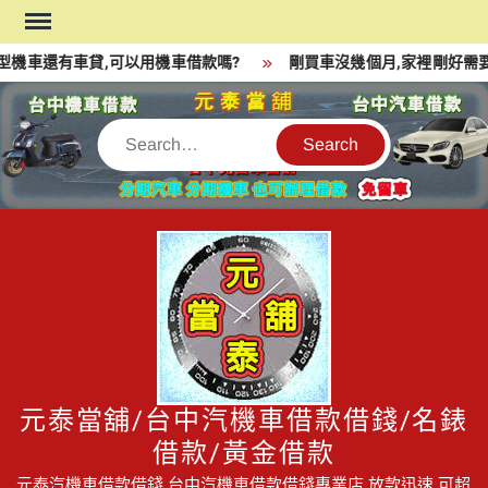
Skip
to
機車還有車貸,可以用機車借款嗎?
剛買車沒幾個月,家裡剛好需要
content
Search
元泰當舖/台中汽機車借款借錢/名錶
借款/黃金借款
元泰汽機車借款借錢,台中汽機車借款借錢專業店,放款迅速,可超