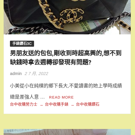
手錶鑽石3C
男朋友送的包包,剛收到時超高興的,想不到
缺錢時拿去週轉卻發現有問題?
admin
2 7 月, 2022
小美從小在純樸的鄉下長大,不愛讀書的她上學時成績
總是差強人意 …
READ MORE
台中收購勞力士
台中收購手錶
台中收購鑽石