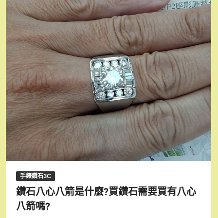
手錶鑽石3C
鑽石八心八箭是什麼?買鑽石需要買有八心
八箭嗎?