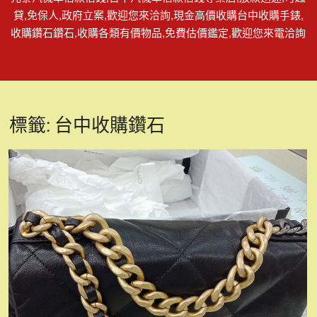
貸,免保人,政府立案,歡迎您來洽詢,現金高價收購台中收購手錶,
收購鑽石鑽石,收購各類有價物品,免費估價鑑定,歡迎您來電洽詢
標籤:
台中收購鑽石