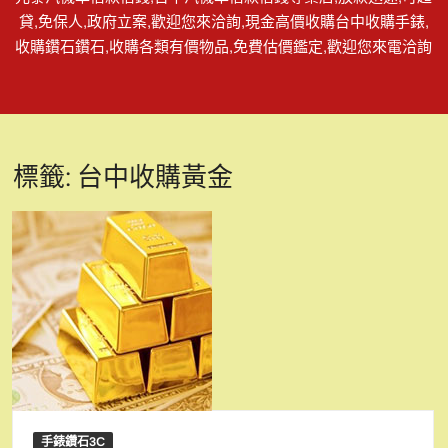
貸,免保人,政府立案,歡迎您來洽詢,現金高價收購台中收購手錶,
收購鑽石鑽石,收購各類有價物品,免費估價鑑定,歡迎您來電洽詢
標籤:
台中收購黃金
手錶鑽石3C