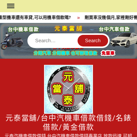
Skip
to
重型機車還有車貸,可以用機車借款嗎?
剛買車沒幾個月,家裡剛好需
content
Search
元泰當舖/台中汽機車借款借錢/名錶
借款/黃金借款
元泰汽機車借款借錢,台中汽機車借款借錢專業店,放款迅速,可超