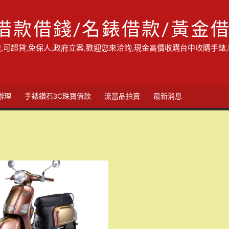
借款借錢/名錶借款/黃金
,可超貸,免保人,政府立案,歡迎您來洽詢,現金高價收購台中收購手錶
辦理
手錶鑽石3C珠寶借款
流當品拍賣
最新消息