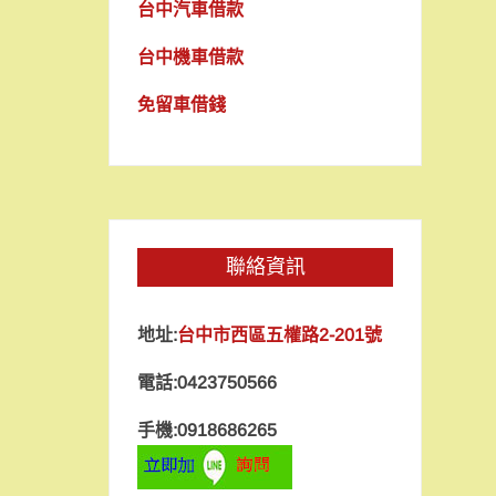
台中汽車借款
台中機車借款
免留車借錢
聯絡資訊
地址:
台中市西區五權路2-201號
電話:0423750566
手機:0918686265