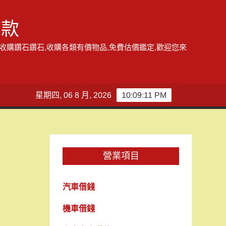
借款
,收購鑽石鑽石,收購各類有價物品,免費估價鑑定,歡迎您來
星期四, 06 8 月, 2026
10:09:11 PM
營業項目
汽車借錢
機車借錢