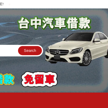
貸款中的中古機車可以借款嗎?機車可以騎走嗎?
汽車是公司