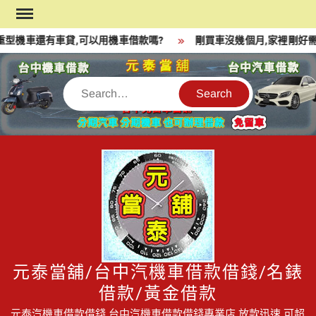
Skip
to
型機車還有車貸,可以用機車借款嗎?
剛買車沒幾個月,家裡剛好需
content
Search
元泰當舖/台中汽機車借款借錢/名錶
借款/黃金借款
元泰汽機車借款借錢,台中汽機車借款借錢專業店,放款迅速,可超