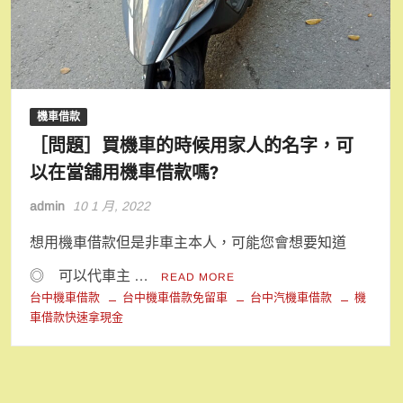
機車借款
［問題］買機車的時候用家人的名字，可
以在當舖用機車借款嗎?
admin
10 1 月, 2022
想用機車借款但是非車主本人，可能您會想要知道
◎ 可以代車主 …
READ MORE
台中機車借款
台中機車借款免留車
台中汽機車借款
機
車借款快速拿現金