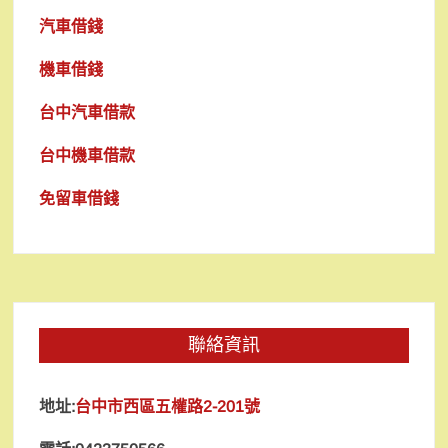
汽車借錢
機車借錢
台中汽車借款
台中機車借款
免留車借錢
聯絡資訊
地址:
台中市西區五權路2-201號