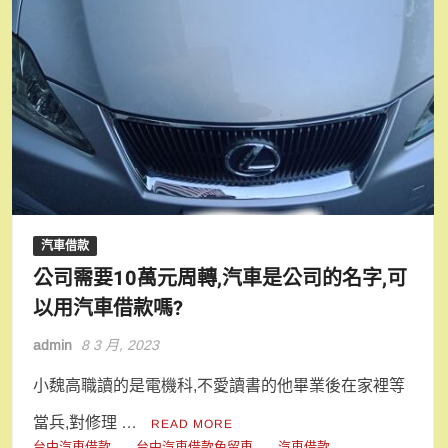
汽車借款
公司需要10萬元周轉,汽車是公司的名字,可
以用汽車借款嗎?
admin
8 3 月, 2023
小魏高職讀的是電機科,不愛讀書的他畢業後在家裡等
當兵,對修理 …
READ MORE
台中汽車借款
台中汽車借款免留車
汽車借款