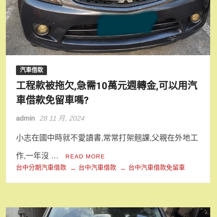
汽車借款
工程款被拖欠,急需10萬元週轉金,可以用汽
車借款免留車嗎?
admin
28 11 月, 2024
小志在國中時就不愛讀書,常常打架翹課,父親在外地工
作,一年沒 …
READ MORE
台中分期汽車借款
台中汽車借款
台中汽車借款免留車