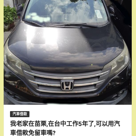
汽車借款
我老家在苗栗,在台中工作5年了,可以用汽
車借款免留車嗎?