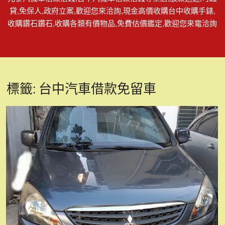
貸,免保人,政府立案,歡迎您來洽詢,現金高價收購台中收購手錶,
收購鑽石鑽石,收購各類有價物品,免費估價鑑定,歡迎您來電洽詢
標籤:
台中汽車借款免留車