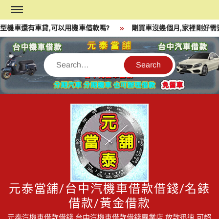
Skip
to
機車還有車貸,可以用機車借款嗎?
剛買車沒幾個月,家裡剛好需要
content
Search
元泰當舖/台中汽機車借款借錢/名錶
借款/黃金借款
元泰汽機車借款借錢,台中汽機車借款借錢專業店,放款迅速,可超