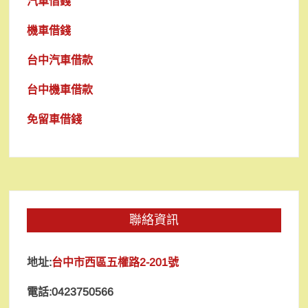
汽車借錢
機車借錢
台中汽車借款
台中機車借款
免留車借錢
聯絡資訊
地址:
台中市西區五權路2-201號
電話:0423750566