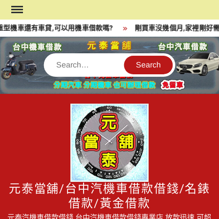
Skip
to
型機車還有車貸,可以用機車借款嗎?
剛買車沒幾個月,家裡剛好需
content
Search
元泰當舖/台中汽機車借款借錢/名錶
借款/黃金借款
元泰汽機車借款借錢,台中汽機車借款借錢專業店,放款迅速,可超