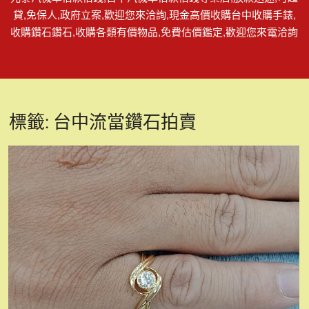
貸,免保人,政府立案,歡迎您來洽詢,現金高價收購台中收購手錶,
收購鑽石鑽石,收購各類有價物品,免費估價鑑定,歡迎您來電洽詢
標籤:
台中流當鑽石拍賣