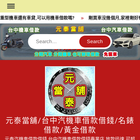
Skip
to
重型機車還有車貸,可以用機車借款嗎?
剛買車沒幾個月,家裡剛好
content
Search
元泰當舖/台中汽機車借款借錢/名錶
借款/黃金借款
元泰汽機車借款借錢,台中汽機車借款借錢專業店,放款迅速,可超