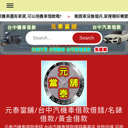
Skip
to
機車還有車貸,可以用機車借款嗎?
剛買車沒幾個月,家裡剛好需要
content
Search
元泰當舖/台中汽機車借款借錢/名錶
借款/黃金借款
元泰汽機車借款借錢,台中汽機車借款借錢專業店,放款迅速,可超