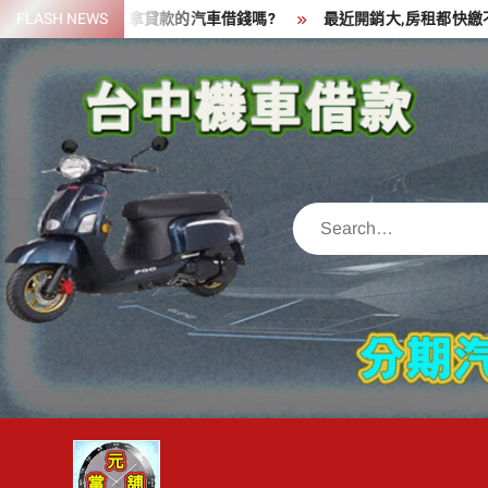
Skip
一筆資金,可以拿貸款的汽車借錢嗎?
FLASH NEWS
最近開銷大,房租都快繳不出來
to
content
Search