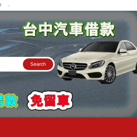
貸款中的中古機車可以借款嗎?機車可以騎走嗎?
汽車是公司的