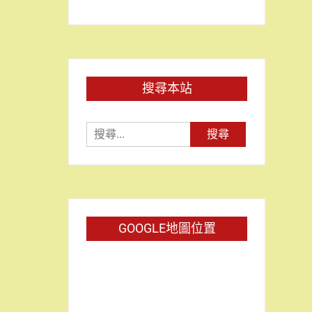
搜尋本站
搜
尋
關
鍵
字:
GOOGLE地圖位置