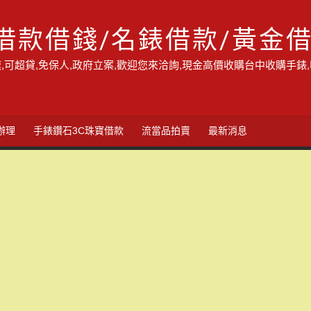
借款借錢/名錶借款/黃金
,可超貸,免保人,政府立案,歡迎您來洽詢,現金高價收購台中收購手錶
辦理
手錶鑽石3C珠寶借款
流當品拍賣
最新消息