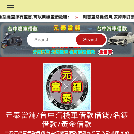
Skip
to
型機車還有車貸,可以用機車借款嗎?
剛買車沒幾個月,家裡剛好需
content
Search
元泰當舖/台中汽機車借款借錢/名錶
借款/黃金借款
元泰汽機車借款借錢,台中汽機車借款借錢專業店,放款迅速,可超