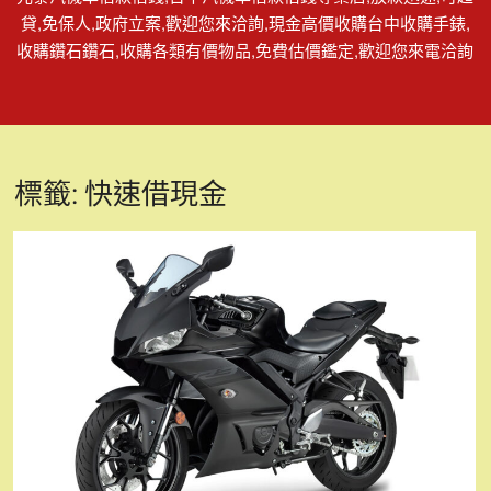
貸,免保人,政府立案,歡迎您來洽詢,現金高價收購台中收購手錶,
收購鑽石鑽石,收購各類有價物品,免費估價鑑定,歡迎您來電洽詢
標籤:
快速借現金