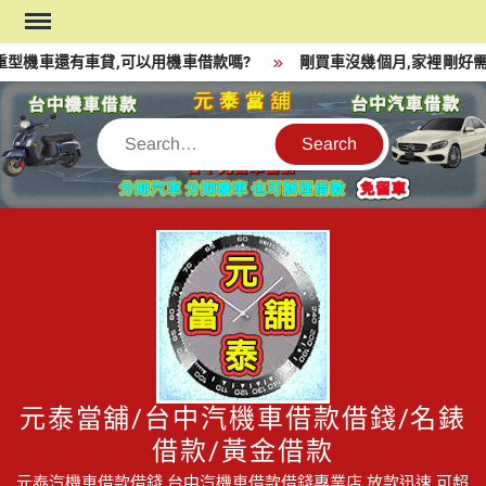
Skip
to
型機車還有車貸,可以用機車借款嗎?
剛買車沒幾個月,家裡剛好需
content
Search
元泰當舖/台中汽機車借款借錢/名錶
借款/黃金借款
元泰汽機車借款借錢,台中汽機車借款借錢專業店,放款迅速,可超