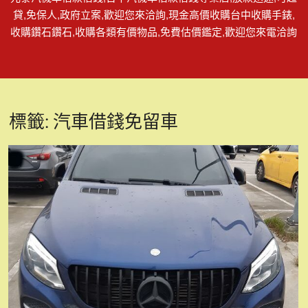
貸,免保人,政府立案,歡迎您來洽詢,現金高價收購台中收購手錶,
收購鑽石鑽石,收購各類有價物品,免費估價鑑定,歡迎您來電洽詢
標籤:
汽車借錢免留車