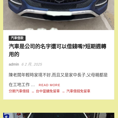
汽車借款
汽車是公司的名字還可以借錢嗎?短期週轉
用的
admin
6 2 月, 2025
陳老闆年輕時家境不好,而且又是家中長子,父母親都是
在工地工作 …
READ MORE
分期汽車借錢
台中當舖免留車
汽車借錢免留車