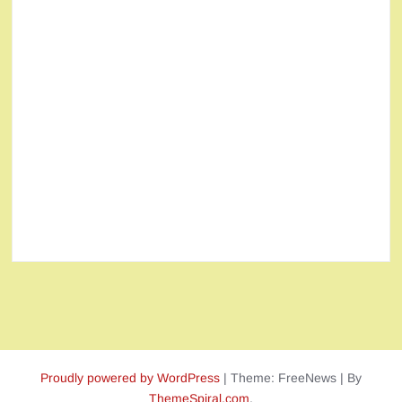
Proudly powered by WordPress
|
Theme: FreeNews
|
By
ThemeSpiral.com
.