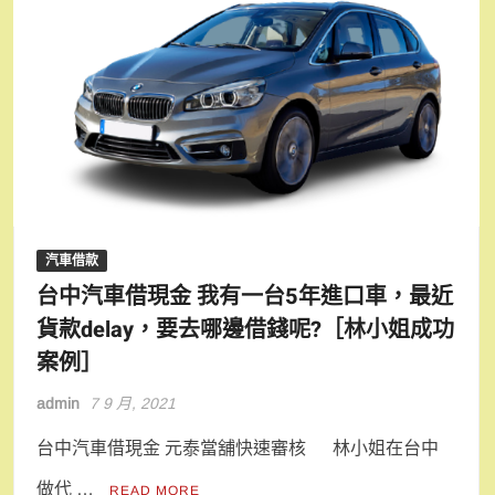
汽車借款
台中汽車借現金 我有一台5年進口車，最近
貨款delay，要去哪邊借錢呢?［林小姐成功
案例］
admin
7 9 月, 2021
台中汽車借現金 元泰當舖快速審核 林小姐在台中
做代 …
READ MORE