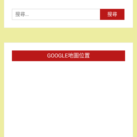
搜
尋
關
鍵
字:
GOOGLE地圖位置