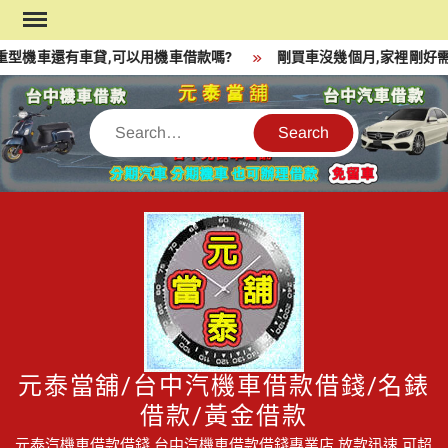
Skip
to
型機車還有車貸,可以用機車借款嗎?
剛買車沒幾個月,家裡剛好需
content
Search
元泰當舖/台中汽機車借款借錢/名錶
借款/黃金借款
元泰汽機車借款借錢,台中汽機車借款借錢專業店,放款迅速,可超