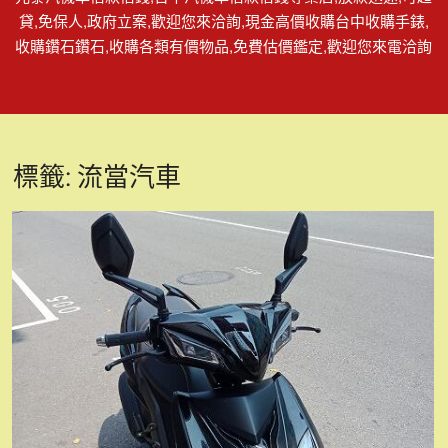
貸,免保人,政府立案,歡迎您來洽詢,現金高價收購台中收購手錶,
收購鑽石鑽石,收購各類有價物品,免費估價鑑定,歡迎您來電洽詢
標籤:
流當汽車