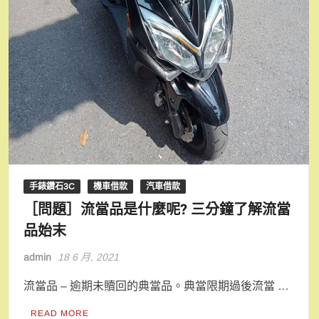
手錶鑽石3C
機車借款
汽車借款
［問題］流當品是什麼呢? 三分鐘了解流當
品始末
admin
18 6 月, 2021
流當品 – 逾期未贖回的典當品。典當限期過後流當 …
READ MORE