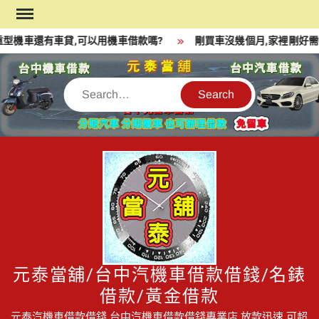
Skip
to
型機車還有車貸,可以用機車借款嗎?
剛買車沒幾個月,家裡剛好需要
content
Search
元泰當舖/台中汽機車借款借錢/名錶
借款/黃金借款
元泰汽機車借款借錢,台中汽機車借款借錢專業店,放款迅速,可超