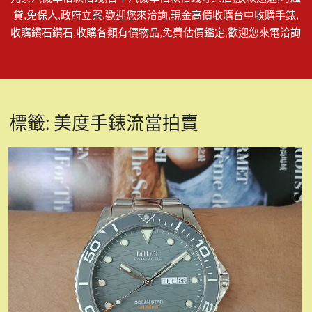
貸,免保人,政府立案,歡迎您來洽詢,現金高價收購台中收購手錶,
收購鑽石鑽石,收購各類有價物品,免費估價鑑定,歡迎您來電洽詢
標籤:
美度手錶流當拍賣