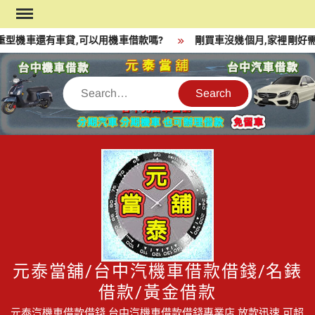
Skip
to
型機車還有車貸,可以用機車借款嗎?
剛買車沒幾個月,家裡剛好需
content
Search
元泰當舖/台中汽機車借款借錢/名錶
借款/黃金借款
元泰汽機車借款借錢,台中汽機車借款借錢專業店,放款迅速,可超