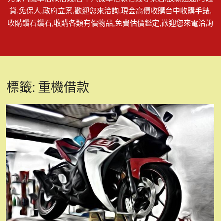
貸,免保人,政府立案,歡迎您來洽詢,現金高價收購台中收購手錶,
收購鑽石鑽石,收購各類有價物品,免費估價鑑定,歡迎您來電洽詢
標籤:
重機借款