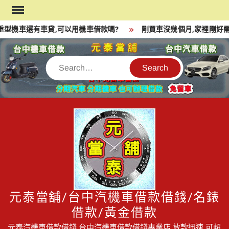
Skip
to
型機車還有車貸,可以用機車借款嗎?
剛買車沒幾個月,家裡剛好需
content
Search
元泰當舖/台中汽機車借款借錢/名錶
借款/黃金借款
元泰汽機車借款借錢,台中汽機車借款借錢專業店,放款迅速,可超