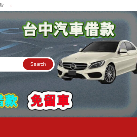
貸款中的中古機車可以借款嗎?機車可以騎走嗎?
汽車是公司