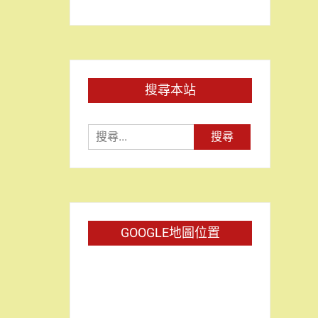
搜尋本站
搜
尋
關
鍵
字:
GOOGLE地圖位置