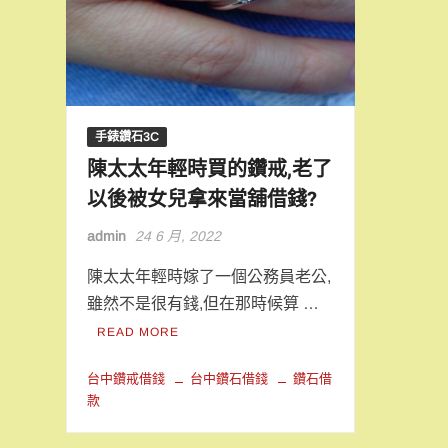
手錶鑽石3C
陳太太年輕時買的鑽戒,老了
以後被女兒拿來當舖借錢?
admin
24 6 月, 2022
陳太太年輕時嫁了一個公務員老公,
雖然不是很有錢,但在那時候算 …
READ MORE
台中鑽戒借錢
台中鑽石借錢
鑽石借
款