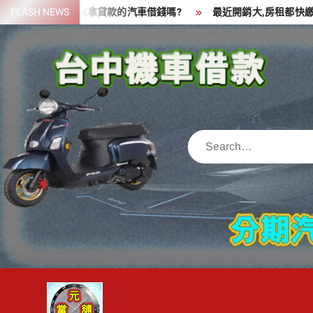
Skip
要一筆資金,可以拿貸款的汽車借錢嗎?
FLASH NEWS
最近開銷大,房租都快繳不出
to
content
Search