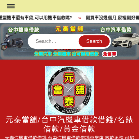
Skip
to
型機車還有車貸,可以用機車借款嗎?
剛買車沒幾個月,家裡剛好需
content
Search
元泰當舖/台中汽機車借款借錢/名錶
借款/黃金借款
元泰汽機車借款借錢,台中汽機車借款借錢專業店,放款迅速,可超