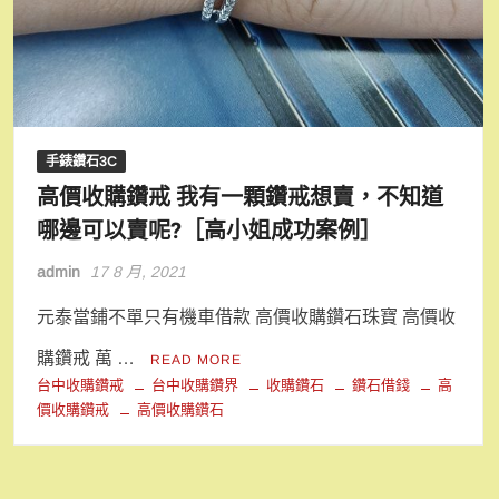
手錶鑽石3C
高價收購鑽戒 我有一顆鑽戒想賣，不知道
哪邊可以賣呢?［高小姐成功案例］
admin
17 8 月, 2021
元泰當鋪不單只有機車借款 高價收購鑽石珠寶 高價收
購鑽戒 萬 …
READ MORE
台中收購鑽戒
台中收購鑽界
收購鑽石
鑽石借錢
高
價收購鑽戒
高價收購鑽石