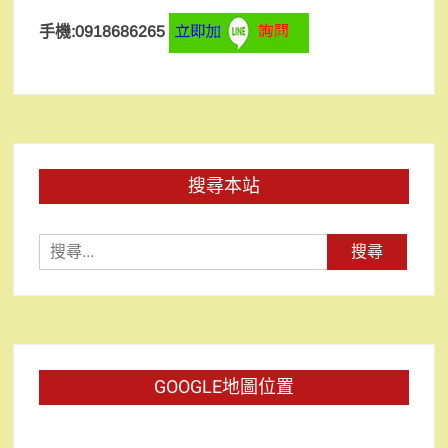
手機:0918686265
搜尋本站
搜
尋
關
鍵
字:
GOOGLE地圖位置