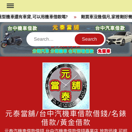
Skip
to
型機車還有車貸,可以用機車借款嗎?
剛買車沒幾個月,家裡剛好需
content
Search
元泰當舖/台中汽機車借款借錢/名錶
借款/黃金借款
元泰汽機車借款借錢,台中汽機車借款借錢專業店,放款迅速,可超