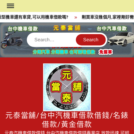
Skip
to
型機車還有車貸,可以用機車借款嗎?
剛買車沒幾個月,家裡剛好需
content
Search
元泰當舖/台中汽機車借款借錢/名錶
借款/黃金借款
元泰汽機車借款借錢,台中汽機車借款借錢專業店,放款迅速,可超