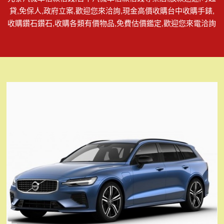
貸,免保人,政府立案,歡迎您來洽詢,現金高價收購台中收購手錶,
收購鑽石鑽石,收購各類有價物品,免費估價鑑定,歡迎您來電洽詢