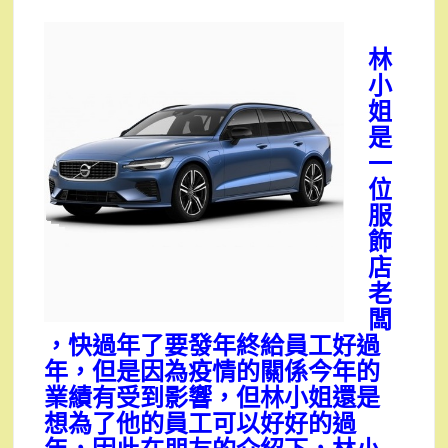
林
小
姐
是
一
位
服
飾
店
老
闆
，快過年了要發年終給員工好過
年，但是因為疫情的關係今年的
業績有受到影響，但林小姐還是
想為了他的員工可以好好的過