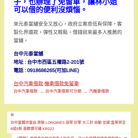
子，也辦理了免留車，讓林小姐
可以借的便利沒煩惱。
來元泰當舖安全又放心，政府立案息低有保障，客
製化界還款，彈性又輕鬆，借錢就來最多人推薦的
當鋪。
台中元泰當舖
地址 : 台中市西區五權路2-201號
電話 : 0918686265(可加LINE)
台中汽車借款
機車借款免留車
台中汽車借款
台中汽車借款可分期
汽機車借款
文
章
台中當舖流當品 原裝 LONGINES 浪琴 巨擎 大三針 自動 女錶 盒單齊全
9成9新 喜歡價可議 KR022
導