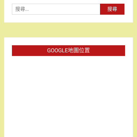
搜
尋
關
鍵
字:
GOOGLE地圖位置