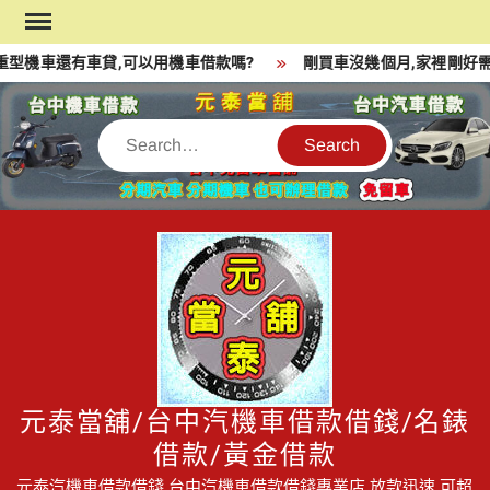
Skip
to
型機車還有車貸,可以用機車借款嗎?
剛買車沒幾個月,家裡剛好需
content
Search
元泰當舖/台中汽機車借款借錢/名錶
借款/黃金借款
元泰汽機車借款借錢,台中汽機車借款借錢專業店,放款迅速,可超